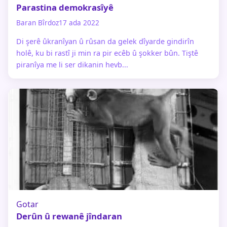
Parastina demokrasîyê
Baran Bîrdoz
17 ada 2022
Di şerê ûkranîyan û rûsan da gelek dîyarde gindirîn
holê, ku bi rastî ji min ra pir ecêb û şokker bûn. Tiştê
piranîya me li ser dikanin hevb...
Gotar
Derûn û rewanê jîndaran