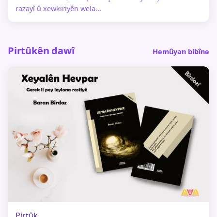
razayî û xewkiriyên wela...
Pirtûkên dawî
Hemûyan bibîne
Pirtûk