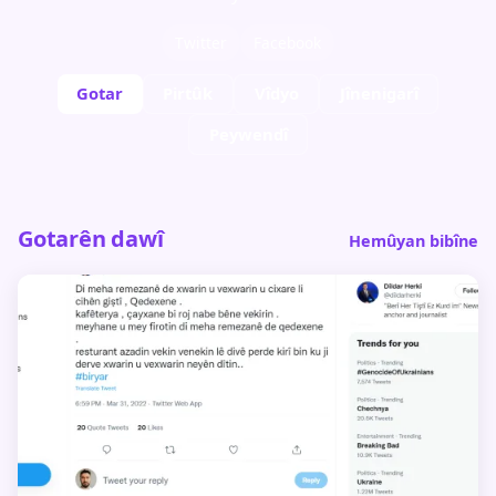
Twitter
Facebook
Gotar
Pirtûk
Vîdyo
Jînenigarî
Peywendî
Gotarên dawî
Hemûyan bibîne