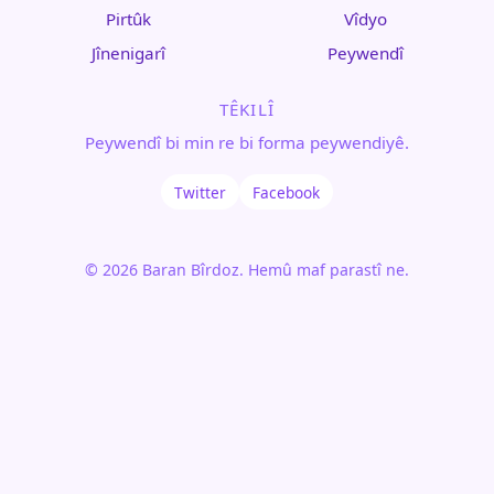
Pirtûk
Vîdyo
Jînenigarî
Peywendî
TÊKILÎ
Peywendî bi min re bi forma peywendiyê.
Twitter
Facebook
© 2026 Baran Bîrdoz. Hemû maf parastî ne.