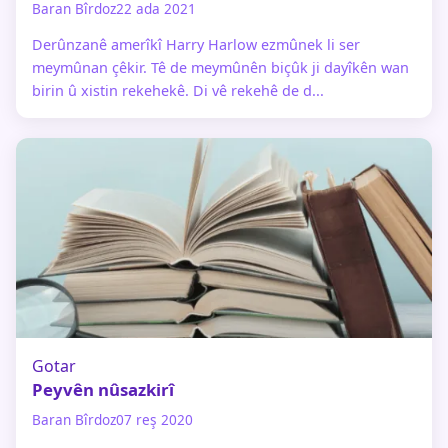
Baran Bîrdoz
22 ada 2021
Derûnzanê amerîkî Harry Harlow ezmûnek li ser
meymûnan çêkir. Tê de meymûnên biçûk ji dayîkên wan
birin û xistin rekehekê. Di vê rekehê de d...
Gotar
Peyvên nûsazkirî
Baran Bîrdoz
07 reş 2020