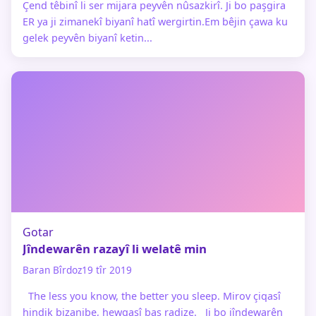
Çend têbinî li ser mijara peyvên nûsazkirî. Ji bo paşgira
ER ya ji zimanekî biyanî hatî wergirtin.Em bêjin çawa ku
gelek peyvên biyanî ketin...
Gotar
Jîndewarên razayî li welatê min
Baran Bîrdoz
19 tîr 2019
The less you know, the better you sleep. Mirov çiqasî
hindik bizanibe, hewqasî baş radize. Ji bo jîndewarên