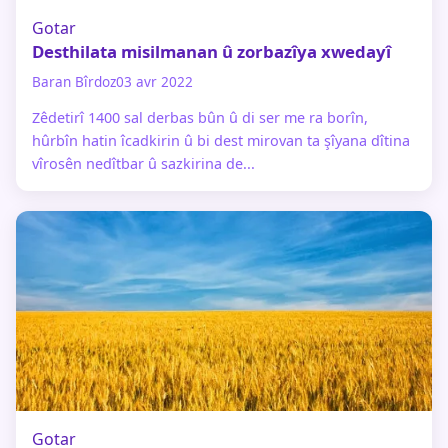
Gotar
Desthilata misilmanan û zorbazîya xwedayî
Baran Bîrdoz
03 avr 2022
Zêdetirî 1400 sal derbas bûn û di ser me ra borîn,
hûrbîn hatin îcadkirin û bi dest mirovan ta şîyana dîtina
vîrosên nedîtbar û sazkirina de...
Gotar